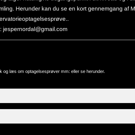
esamling. Herunder kan du se en kort gennemgang af
ervatorieoptagelsesprøve..
her: jespernordal@gmail.com
nk og
læs om optagelsesprøver mm:
eller se herunder.