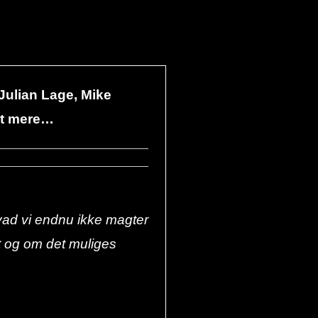
 Julian Lage, Mike
get mere…
e hvad vi endnu ikke magter
nt og om det muliges