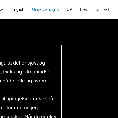
ik
English
Undervisning
CV
Elev
Kontakt
gt, at det er sjovt og
, tricks og ikke mindst
er både lette og svære
 til optagelsesprøver på
timeforbrug og jeg
ine ønsker. Når du er elev