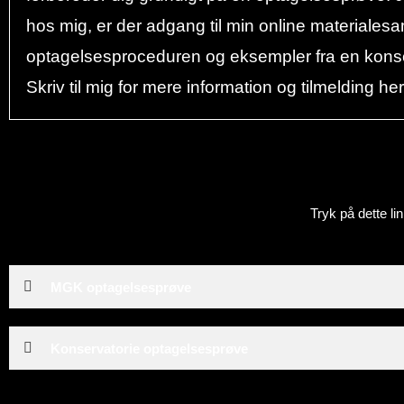
hos mig, er der adgang til min online material
optagelsesproceduren og eksempler fra en kons
Skriv til mig for mere information og tilmelding 
Tryk på dette li
MGK optagelsesprøve
Konservatorie optagelsesprøve