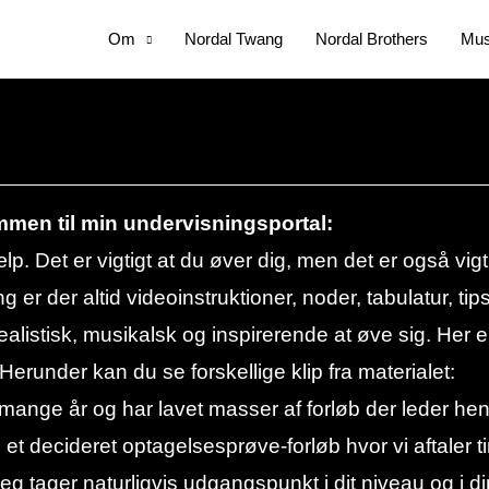
Om
Nordal Twang
Nordal Brothers
Mus
men til min undervisningsportal:
lp. Det er vigtigt at du øver dig, men det er også vigti
er der altid videoinstruktioner, noder, tabulatur, tips
alistisk, musikalsk og inspirerende at øve sig. Her 
 Herunder kan du se forskellige klip fra materialet:
 mange år og har lavet masser af forløb der leder hen
 et decideret optagelsesprøve-forløb hvor vi aftaler 
g tager naturligvis udgangspunkt i dit niveau og i d