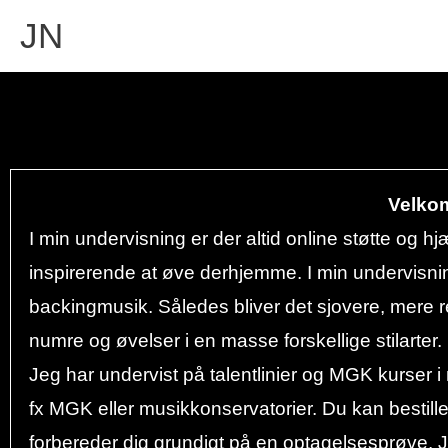
Gå
JN
til
indholdet
Velkom
I min undervisning er der altid online støtte og hjæ
inspirerende at øve derhjemme. I min undervisning 
backingmusik. Således bliver det sjovere, mere re
numre og øvelser i en masse forskellige stilarter.
Jeg har undervist på talentlinier og MGK kurser i
fx MGK eller musikkonservatorier. Du kan bestille
forbereder dig grundigt på en optagelsesprøve. Je